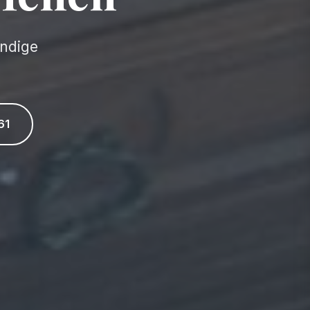
undige
61