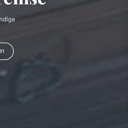
undige
61