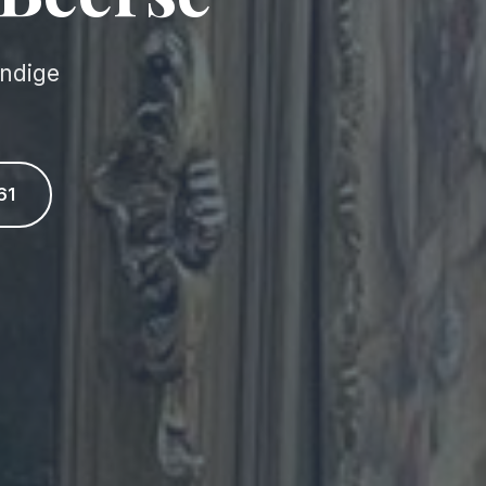
undige
61