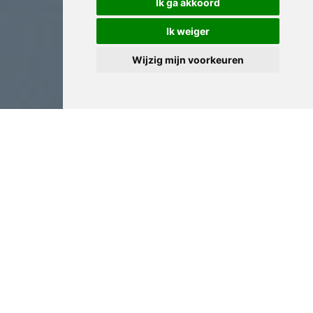
Ik ga akkoord
Ik weiger
Wijzig mijn voorkeuren
Antiek Expertise in Waregem
Onze expertise in Waregem omvat ook understanding
van psychological aspects van collecting behavior,
market sentiment analysis en behavioral economics as