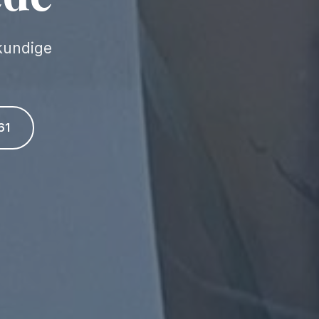
kundige
61