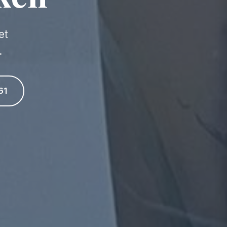
et
.
61