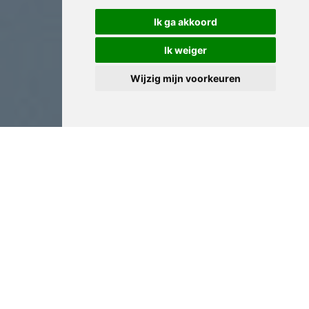
Ik ga akkoord
Ik weiger
Wijzig mijn voorkeuren
Antiek Expertise in
Begijnendijk
Onze expertise in Begijnendijk has been built through