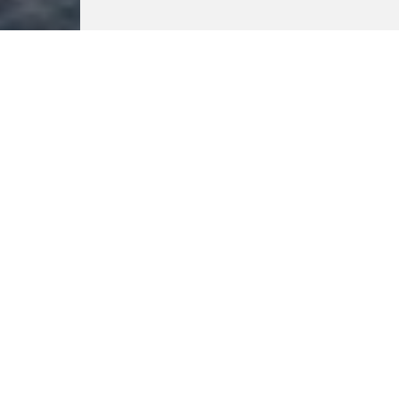
Professionele Zolder
Opruiming in Hoeilaart
Success stories van tevreden klanten in Hoeilaart
illustreren de waarde van onze professionele zolder
opruiming diensten. Deze verhalen tonen aan hoe we
hebben geholpen bij het ontdekken van verborgen
schatten en het creëren van nieuwe mogelijkheden.