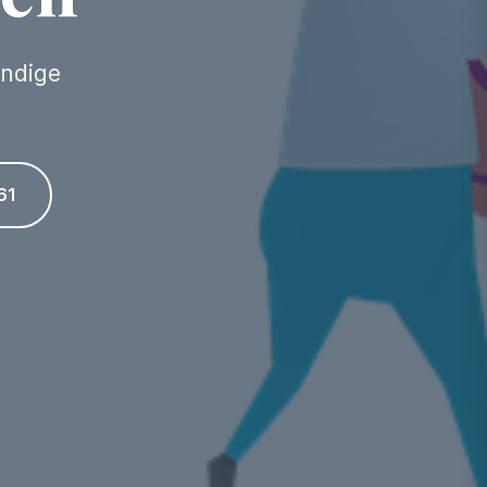
undige
61