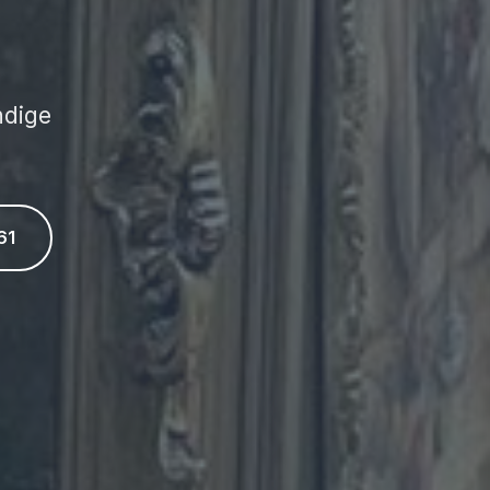
ndige
61