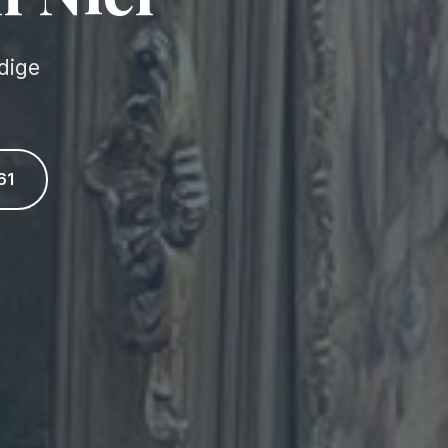
dige
61