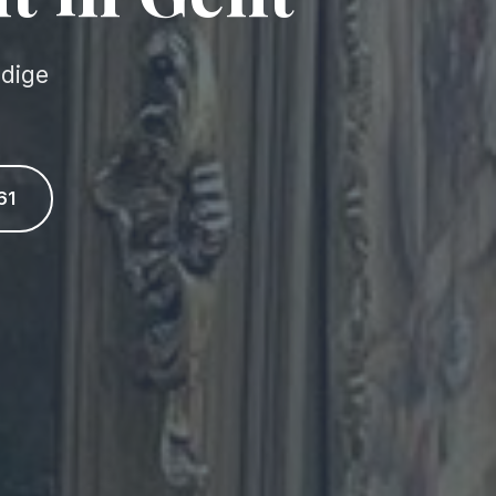
ndige
61