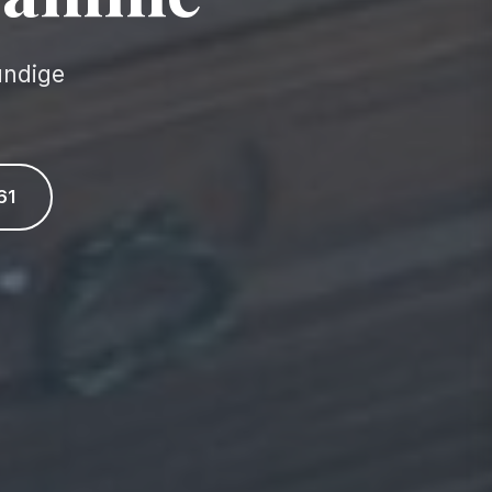
undige
61