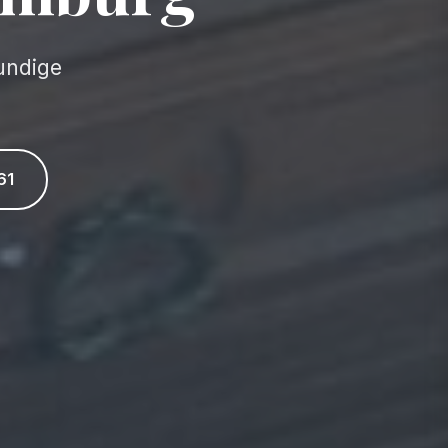
undige
61