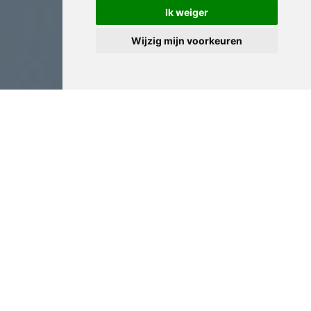
Ik weiger
Wijzig mijn voorkeuren
Antiek Expertise in Zottegem
Wij hebben in Zottegem een uitgebreide
referentiebibliotheek opgebouwd met catalogues
raisonnés, expertiserapporten en historische
documentatie. Deze bronnen ondersteunen onze